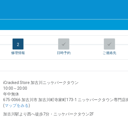
2
修理情報
日時予約
ご連絡先
iCracked Store 加古川ニッケパークタウン
10:00～20:00
年中無休
675-0066 加古川市 加古川町寺家町173-1 ニッケパークタウン専門店街
(
マップをみる
)
加古川駅より西へ徒歩7分・ニッケパークタウン2F