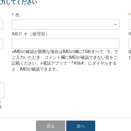
入力してください
色
IMEI1 ＃（修理前）
※IMEIの確認が困難な場合はIMEIの欄に15桁すべて「0」で
ご入力いただき、コメント欄にIMEIが確認できない旨をご
記載ください。※電話アプリで「*#06#」にダイヤルする
と、IMEIが確認できます。
を
願
戻る
次へ