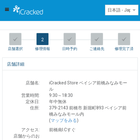
2
店舗選択
修理情報
日時予約
ご連絡先
修理完了済
店舗詳細
店舗名:
iCracked Store ベイシア前橋みなみモー
ル
営業時間:
9:30～18:30
定休日:
年中無休
住所:
379-2143 前橋市 新堀町893 ベイシア前
橋みなみモール内
(
マップをみる
)
アクセス:
前橋南I.Cすぐ
店舗からのお