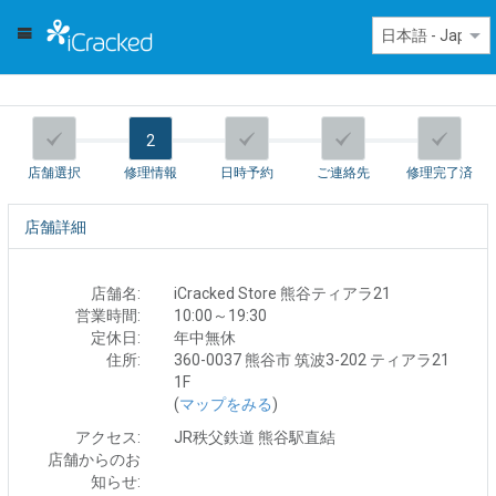
2
店舗選択
修理情報
日時予約
ご連絡先
修理完了済
店舗詳細
店舗名:
iCracked Store 熊谷ティアラ21
営業時間:
10:00～19:30
定休日:
年中無休
住所:
360-0037 熊谷市 筑波3-202 ティアラ21
1F
(
マップをみる
)
アクセス:
JR秩父鉄道 熊谷駅直結
店舗からのお
知らせ: