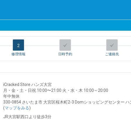
2
修理情報
日時予約
ご連絡先
iCracked Store ハンズ大宮
月・金・土・日祝 10:00〜21:00 火・水・木 10:00～20:00
年中無休
330-0854 さいたま市 大宮区桜木町2-3 Domショッピングセンター 
(
マップをみる
)
JR大宮駅西口より徒歩3分