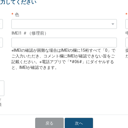
入力してください
色
IMEI1 ＃（修理前）
※IMEIの確認が困難な場合はIMEIの欄に15桁すべて「0」で
ご入力いただき、コメント欄にIMEIが確認できない旨をご
記載ください。※電話アプリで「*#06#」にダイヤルする
と、IMEIが確認できます。
を
願
戻る
次へ