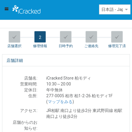
2
店舗選択
修理情報
日時予約
ご連絡先
修理完了済
店舗詳細
店舗名:
iCracked Store 柏モディ
営業時間:
10:30～20:00
定休日:
年中無休
住所:
277-0005 柏市 柏1-2-26 柏モディ1F
(
マップをみる
)
アクセス:
JR柏駅 南口より徒歩2分 東武野田線 柏駅
南口より徒歩2分
店舗からのお
知らせ: