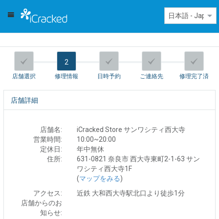
2
店舗選択
修理情報
日時予約
ご連絡先
修理完了済
店舗詳細
店舗名:
iCracked Store サンワシティ西大寺
営業時間:
10:00~20:00
定休日:
年中無休
住所:
631-0821 奈良市 西大寺東町2-1-63 サン
ワシティ西大寺1F
(
マップをみる
)
アクセス:
近鉄 大和西大寺駅北口より徒歩1分
店舗からのお
知らせ: